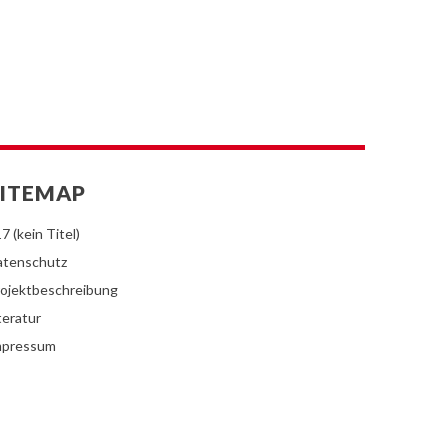
ITEMAP
7 (kein Titel)
atenschutz
ojektbeschreibung
teratur
mpressum