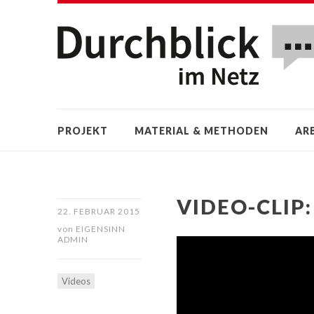
PROJEKT
MATERIAL & METHODEN
AR
VIDEO-CLIP
22. FEBRUAR 2015
von
EIGENSINN
ADMIN
Video-
Player
Videos