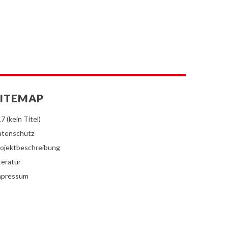
ITEMAP
7 (kein Titel)
atenschutz
ojektbeschreibung
teratur
mpressum